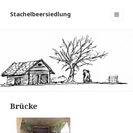
Stachelbeersiedlung
MENÜ
UND
WIDGETS
Brücke