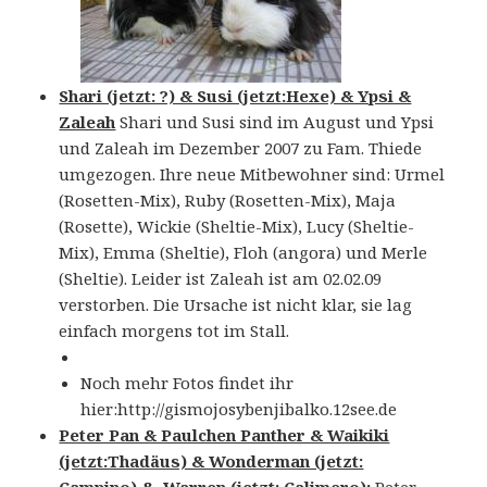
Shari (jetzt: ?) & Susi (jetzt:Hexe) & Ypsi &
Zaleah
Shari und Susi sind im August und Ypsi
und Zaleah im Dezember 2007 zu Fam. Thiede
umgezogen. Ihre neue Mitbewohner sind: Urmel
(Rosetten-Mix), Ruby (Rosetten-Mix), Maja
(Rosette), Wickie (Sheltie-Mix), Lucy (Sheltie-
Mix), Emma (Sheltie), Floh (angora) und Merle
(Sheltie). Leider ist Zaleah ist am 02.02.09
verstorben. Die Ursache ist nicht klar, sie lag
einfach morgens tot im Stall.
Noch mehr Fotos findet ihr
hier:http://gismojosybenjibalko.12see.de
Peter Pan & Paulchen Panther & Waikiki
(jetzt:Thadäus) & Wonderman (jetzt:
Campino) & Warren (jetzt: Calimero):
Peter